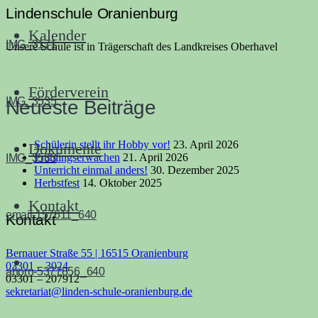
Lindenschule Oranienburg
Kalender
IMG_3171
Unsere Schule ist in Trägerschaft des Landkreises Oberhavel
Förderverein
IMG_3535
Neueste Beiträge
Schülerin stellt ihr Hobby vor!
23. April 2026
Dokumente
Frühlingserwachen
21. April 2026
IMG_3533
Unterricht einmal anders!
30. Dezember 2025
Herbstfest
14. Oktober 2025
Kontakt
email-157611_640
Kontakt
Bernauer Straße 55 | 16515 Oranienburg
03301 – 3024
ahorn-5377856_640
03301 – 207912
sekretariat@linden-schule-oranienburg.de